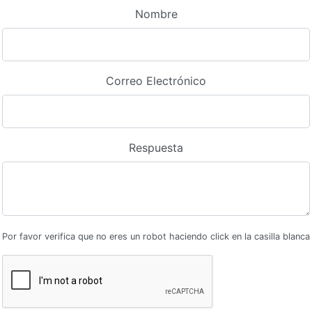
Nombre
Correo Electrónico
Respuesta
Por favor verifica que no eres un robot haciendo click en la casilla blanca