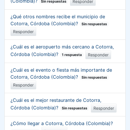
(Colombia)?
Responder
Sin respuestas
¿Qué otros nombres recibe el municipio de
Cotorra, Córdoba (Colombia)?
Sin respuestas
Responder
¿Cuál es el aeropuerto más cercano a Cotorra,
Córdoba (Colombia)?
Responder
1 respuesta
¿Cuál es el evento o fiesta más importante de
Cotorra, Córdoba (Colombia)?
Sin respuestas
Responder
¿Cuál es el mejor restaurante de Cotorra,
Córdoba (Colombia)?
Responder
Sin respuestas
¿Cómo llegar a Cotorra, Córdoba (Colombia)?