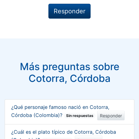
Más preguntas sobre
Cotorra, Córdoba
¿Qué personaje famoso nació en Cotorra,
Córdoba (Colombia)?
Responder
Sin respuestas
¿Cuál es el plato típico de Cotorra, Córdoba