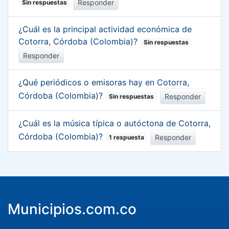
Responder
Sin respuestas
¿Cuál es la principal actividad económica de
Cotorra, Córdoba (Colombia)?
Sin respuestas
Responder
¿Qué periódicos o emisoras hay en Cotorra,
Córdoba (Colombia)?
Responder
Sin respuestas
¿Cuál es la música típica o autóctona de Cotorra,
Córdoba (Colombia)?
Responder
1 respuesta
Municipios.com.co