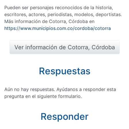
Pueden ser personajes reconocidos de la historia,
escritores, actores, periodistas, modelos, deportistas.
Más información de Cotorra, Córdoba en
https://www.municipios.com.co/cordoba/cotorra
Ver información de Cotorra, Córdoba
Respuestas
Aún no hay respuestas. Ayúdanos a responder esta
pregunta en el siguiente formulario.
Responder