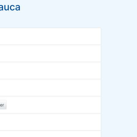
Cauca
er