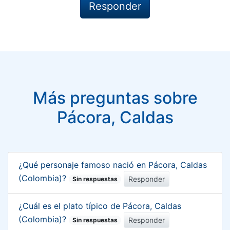
Más preguntas sobre
Pácora, Caldas
¿Qué personaje famoso nació en Pácora, Caldas
(Colombia)?
Responder
Sin respuestas
¿Cuál es el plato típico de Pácora, Caldas
(Colombia)?
Responder
Sin respuestas