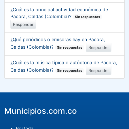
¿Cuál es la principal actividad económica de
Pácora, Caldas (Colombia)?
Sin respuestas
Responder
¿Qué periódicos o emisoras hay en Pácora,
Caldas (Colombia)?
Responder
Sin respuestas
¿Cuál es la música típica o autóctona de Pácora,
Caldas (Colombia)?
Responder
Sin respuestas
Municipios.com.co
Portada