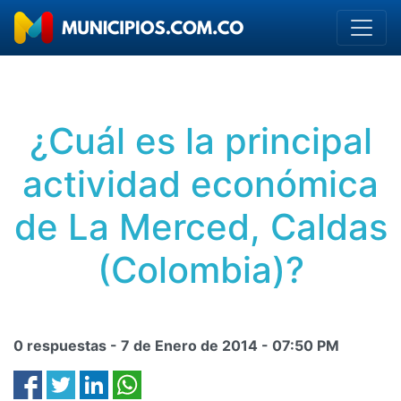
¿Cuál es la principal
actividad económica
de La Merced, Caldas
(Colombia)?
0 respuestas -
7 de Enero de 2014
-
07:50 PM