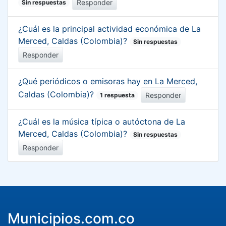
Responder
Sin respuestas
¿Cuál es la principal actividad económica de La
Merced, Caldas (Colombia)?
Sin respuestas
Responder
¿Qué periódicos o emisoras hay en La Merced,
Caldas (Colombia)?
Responder
1 respuesta
¿Cuál es la música típica o autóctona de La
Merced, Caldas (Colombia)?
Sin respuestas
Responder
Municipios.com.co