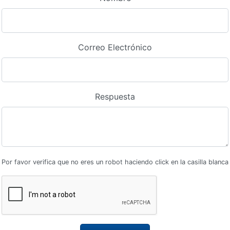
Correo Electrónico
Respuesta
Por favor verifica que no eres un robot haciendo click en la casilla blanca