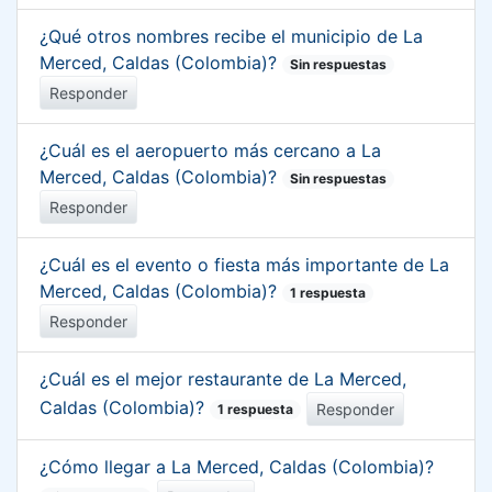
¿Qué otros nombres recibe el municipio de La
Merced, Caldas (Colombia)?
Sin respuestas
Responder
¿Cuál es el aeropuerto más cercano a La
Merced, Caldas (Colombia)?
Sin respuestas
Responder
¿Cuál es el evento o fiesta más importante de La
Merced, Caldas (Colombia)?
1 respuesta
Responder
¿Cuál es el mejor restaurante de La Merced,
Caldas (Colombia)?
Responder
1 respuesta
¿Cómo llegar a La Merced, Caldas (Colombia)?