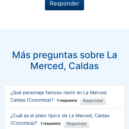
Más preguntas sobre La
Merced, Caldas
¿Qué personaje famoso nació en La Merced,
Caldas (Colombia)?
Responder
1 respuesta
¿Cuál es el plato típico de La Merced, Caldas
(Colombia)?
Responder
1 respuesta