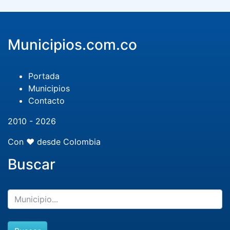
Municipios.com.co
Portada
Municipios
Contacto
2010 - 2026
Con ❤️ desde Colombia
Buscar