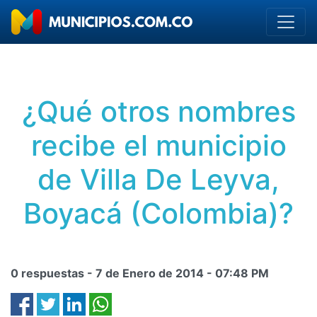
¿Qué otros nombres
recibe el municipio
de Villa De Leyva,
Boyacá (Colombia)?
0 respuestas -
7 de Enero de 2014
-
07:48 PM