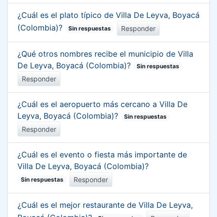
¿Cuál es el plato típico de Villa De Leyva, Boyacá
(Colombia)?
Responder
Sin respuestas
¿Qué otros nombres recibe el municipio de Villa
De Leyva, Boyacá (Colombia)?
Sin respuestas
Responder
¿Cuál es el aeropuerto más cercano a Villa De
Leyva, Boyacá (Colombia)?
Sin respuestas
Responder
¿Cuál es el evento o fiesta más importante de
Villa De Leyva, Boyacá (Colombia)?
Responder
Sin respuestas
¿Cuál es el mejor restaurante de Villa De Leyva,