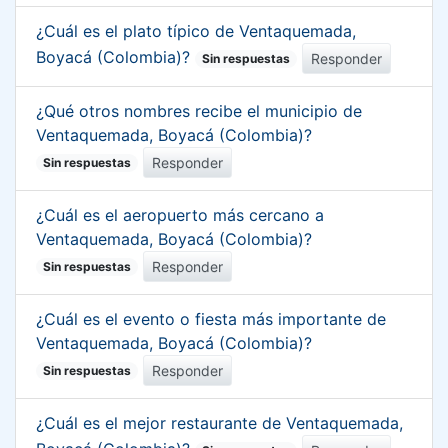
¿Cuál es el plato típico de Ventaquemada,
Boyacá (Colombia)?
Responder
Sin respuestas
¿Qué otros nombres recibe el municipio de
Ventaquemada, Boyacá (Colombia)?
Responder
Sin respuestas
¿Cuál es el aeropuerto más cercano a
Ventaquemada, Boyacá (Colombia)?
Responder
Sin respuestas
¿Cuál es el evento o fiesta más importante de
Ventaquemada, Boyacá (Colombia)?
Responder
Sin respuestas
¿Cuál es el mejor restaurante de Ventaquemada,