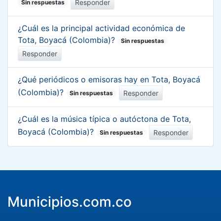
Responder
Sin respuestas
¿Cuál es la principal actividad económica de
Tota, Boyacá (Colombia)?
Sin respuestas
Responder
¿Qué periódicos o emisoras hay en Tota, Boyacá
(Colombia)?
Responder
Sin respuestas
¿Cuál es la música típica o autóctona de Tota,
Boyacá (Colombia)?
Responder
Sin respuestas
Municipios.com.co