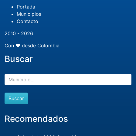
Portada
Municipios
Contacto
2010 - 2026
Con ❤️ desde Colombia
Buscar
Buscar
Recomendados