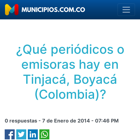
¿Qué periódicos o
emisoras hay en
Tinjacá, Boyacá
(Colombia)?
0 respuestas -
7 de Enero de 2014
-
07:46 PM