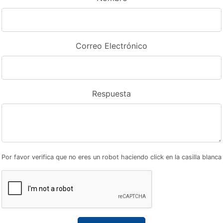
Correo Electrónico
Respuesta
Por favor verifica que no eres un robot haciendo click en la casilla blanca