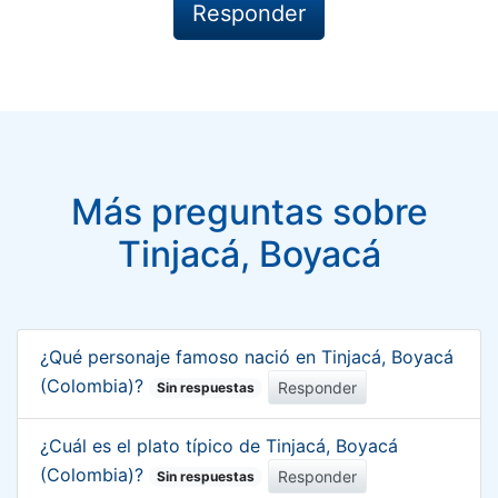
Más preguntas sobre
Tinjacá, Boyacá
¿Qué personaje famoso nació en Tinjacá, Boyacá
(Colombia)?
Responder
Sin respuestas
¿Cuál es el plato típico de Tinjacá, Boyacá
(Colombia)?
Responder
Sin respuestas