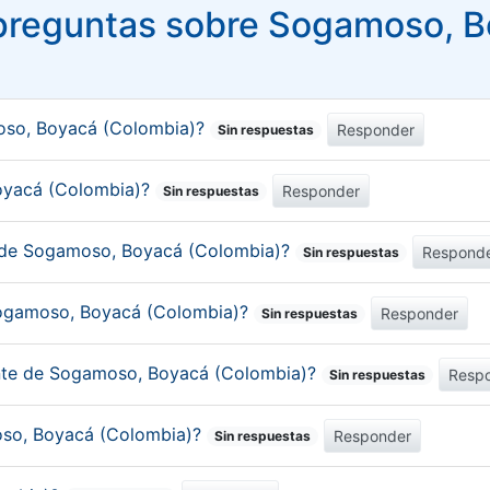
preguntas sobre Sogamoso, B
oso, Boyacá (Colombia)?
Responder
Sin respuestas
Boyacá (Colombia)?
Responder
Sin respuestas
o de Sogamoso, Boyacá (Colombia)?
Respond
Sin respuestas
Sogamoso, Boyacá (Colombia)?
Responder
Sin respuestas
tante de Sogamoso, Boyacá (Colombia)?
Resp
Sin respuestas
moso, Boyacá (Colombia)?
Responder
Sin respuestas