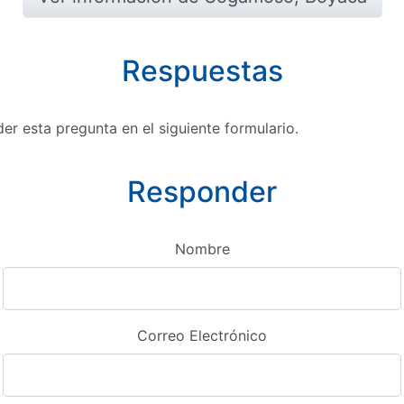
Respuestas
r esta pregunta en el siguiente formulario.
Responder
Nombre
Correo Electrónico