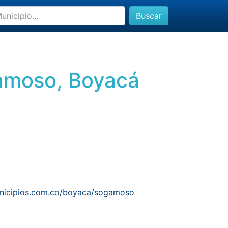
Buscar
gamoso, Boyacá
nicipios.com.co/boyaca/sogamoso