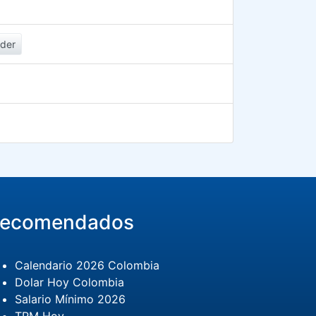
der
ecomendados
Calendario 2026 Colombia
Dolar Hoy Colombia
Salario Mínimo 2026