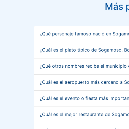
Más 
¿Qué personaje famoso nació en Sogam
¿Cuál es el plato típico de Sogamoso, 
¿Qué otros nombres recibe el municipi
¿Cuál es el aeropuerto más cercano a 
¿Cuál es el evento o fiesta más impor
¿Cuál es el mejor restaurante de Soga