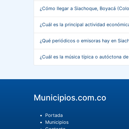
¿Cómo llegar a Siachoque, Boyacá (Col
¿Cuál es la principal actividad económ
¿Qué periódicos o emisoras hay en Sia
¿Cuál es la música típica o autóctona 
Municipios.com.co
Portada
Municipios