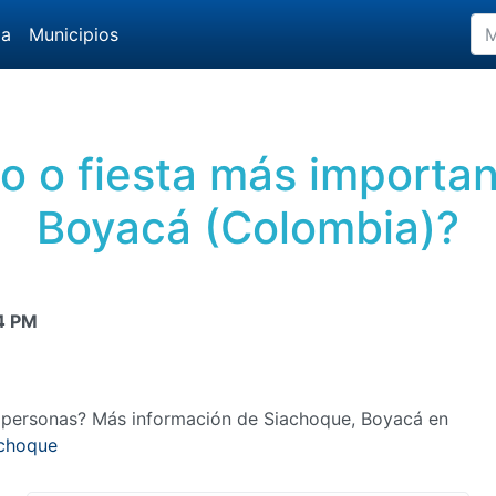
da
Municipios
to o fiesta más importa
Boyacá (Colombia)?
4 PM
e personas? Más información de Siachoque, Boyacá en
achoque