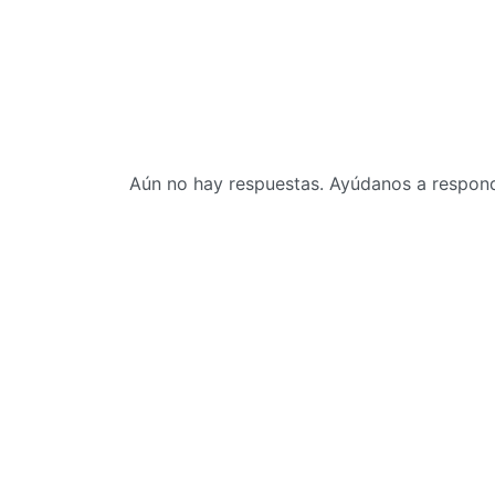
Aún no hay respuestas. Ayúdanos a responde