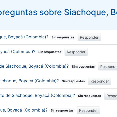
reguntas sobre Siachoque, 
que, Boyacá (Colombia)?
Responder
Sin respuestas
Boyacá (Colombia)?
Responder
Sin respuestas
 de Siachoque, Boyacá (Colombia)?
Responde
Sin respuestas
Siachoque, Boyacá (Colombia)?
Responder
Sin respuestas
ante de Siachoque, Boyacá (Colombia)?
Respo
Sin respuestas
oque, Boyacá (Colombia)?
Responder
Sin respuestas