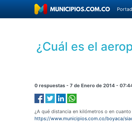
Porta
¿Cuál es el aer
0 respuestas -
7 de Enero de 2014
-
07:4
¿A qué distancia en kilómetros o en cuant
https://www.municipios.com.co/boyaca/si