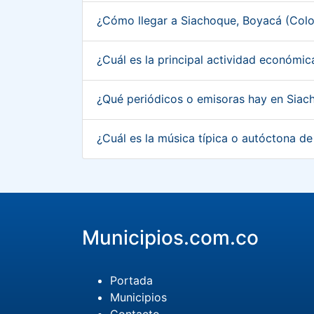
¿Cómo llegar a Siachoque, Boyacá (Col
¿Cuál es la principal actividad económ
¿Qué periódicos o emisoras hay en Sia
¿Cuál es la música típica o autóctona 
Municipios.com.co
Portada
Municipios