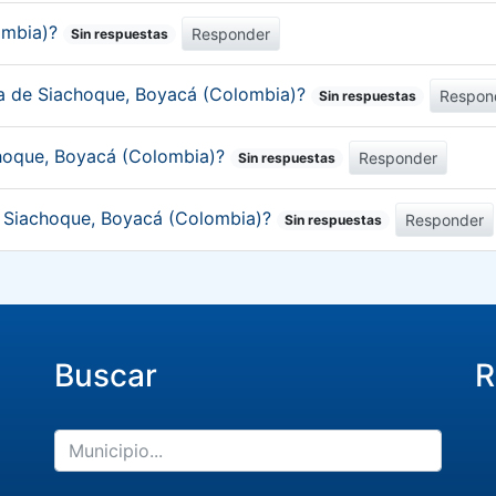
ombia)?
Responder
Sin respuestas
ica de Siachoque, Boyacá (Colombia)?
Respon
Sin respuestas
choque, Boyacá (Colombia)?
Responder
Sin respuestas
de Siachoque, Boyacá (Colombia)?
Responder
Sin respuestas
Buscar
R