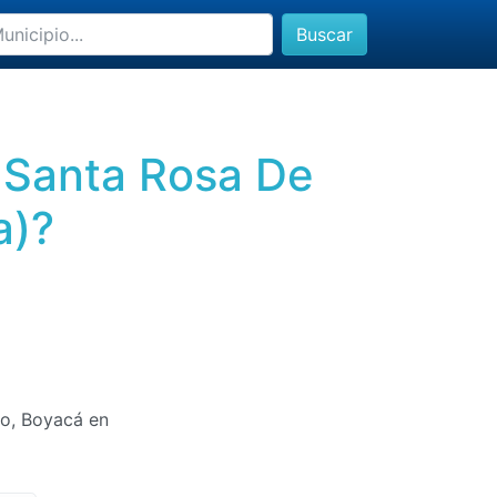
Buscar
 Santa Rosa De
a)?
bo, Boyacá en