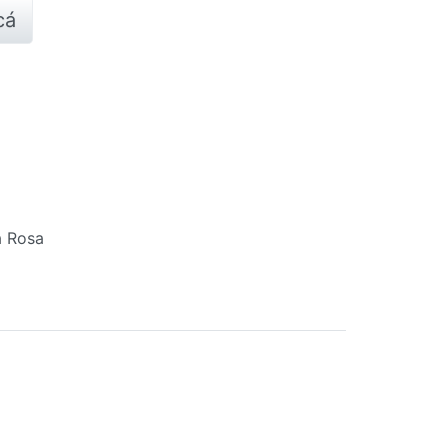
cá
M
a Rosa