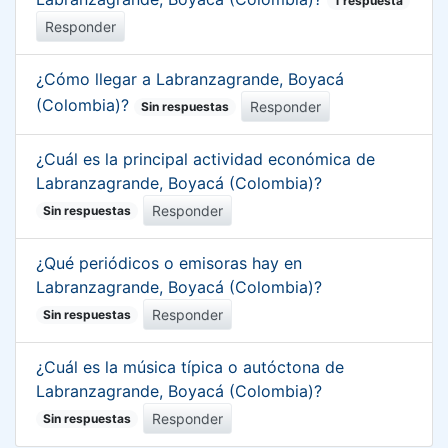
1 respuesta
Responder
¿Cómo llegar a Labranzagrande, Boyacá
(Colombia)?
Responder
Sin respuestas
¿Cuál es la principal actividad económica de
Labranzagrande, Boyacá (Colombia)?
Responder
Sin respuestas
¿Qué periódicos o emisoras hay en
Labranzagrande, Boyacá (Colombia)?
Responder
Sin respuestas
¿Cuál es la música típica o autóctona de
Labranzagrande, Boyacá (Colombia)?
Responder
Sin respuestas