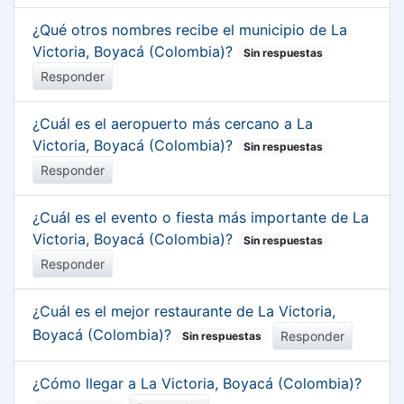
¿Qué otros nombres recibe el municipio de La
Victoria, Boyacá (Colombia)?
Sin respuestas
Responder
¿Cuál es el aeropuerto más cercano a La
Victoria, Boyacá (Colombia)?
Sin respuestas
Responder
¿Cuál es el evento o fiesta más importante de La
Victoria, Boyacá (Colombia)?
Sin respuestas
Responder
¿Cuál es el mejor restaurante de La Victoria,
Boyacá (Colombia)?
Responder
Sin respuestas
¿Cómo llegar a La Victoria, Boyacá (Colombia)?