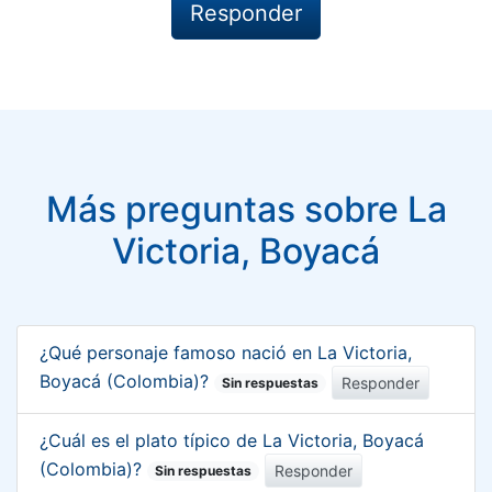
Más preguntas sobre La
Victoria, Boyacá
¿Qué personaje famoso nació en La Victoria,
Boyacá (Colombia)?
Responder
Sin respuestas
¿Cuál es el plato típico de La Victoria, Boyacá
(Colombia)?
Responder
Sin respuestas