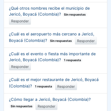
¿Qué otros nombres recibe el municipio de
Jericó, Boyacá (Colombia)?
Sin respuestas
Responder
¿Cuál es el aeropuerto más cercano a Jericó,
Boyacá (Colombia)?
Responder
Sin respuestas
¿Cuál es el evento o fiesta más importante de
Jericó, Boyacá (Colombia)?
1 respuesta
Responder
¿Cuál es el mejor restaurante de Jericó, Boyacá
(Colombia)?
Responder
1 respuesta
¿Cómo llegar a Jericó, Boyacá (Colombia)?
Responder
Sin respuestas