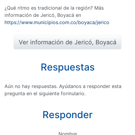
¿Qué ritmo es tradicional de la región? Más
información de Jericó, Boyacá en
https://www.municipios.com.co/boyaca/jerico
Ver información de Jericó, Boyacá
Respuestas
Aún no hay respuestas. Ayúdanos a responder esta
pregunta en el siguiente formulario.
Responder
Nombre