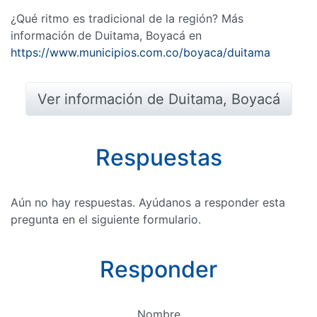
¿Qué ritmo es tradicional de la región? Más
información de Duitama, Boyacá en
https://www.municipios.com.co/boyaca/duitama
Ver información de Duitama, Boyacá
Respuestas
Aún no hay respuestas. Ayúdanos a responder esta
pregunta en el siguiente formulario.
Responder
Nombre