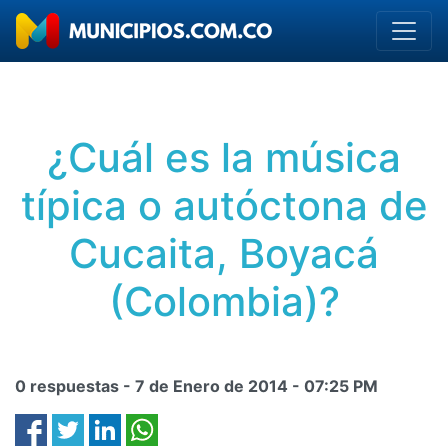
¿Cuál es la música
típica o autóctona de
Cucaita, Boyacá
(Colombia)?
0 respuestas -
7 de Enero de 2014
-
07:25 PM