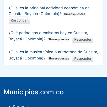
¿Cuál es la principal actividad económica de
Cucaita, Boyacá (Colombia)?
Sin respuestas
Responder
¿Qué periódicos o emisoras hay en Cucaita,
Boyacá (Colombia)?
Responder
Sin respuestas
¿Cuál es la música típica o autóctona de Cucaita,
Boyacá (Colombia)?
Responder
Sin respuestas
Municipios.com.co
Portada