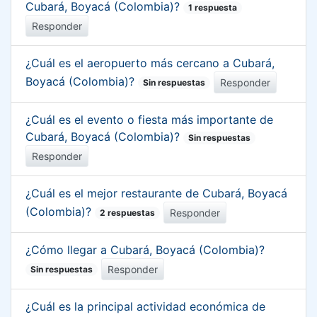
Cubará, Boyacá (Colombia)?
1 respuesta
Responder
¿Cuál es el aeropuerto más cercano a Cubará,
Boyacá (Colombia)?
Responder
Sin respuestas
¿Cuál es el evento o fiesta más importante de
Cubará, Boyacá (Colombia)?
Sin respuestas
Responder
¿Cuál es el mejor restaurante de Cubará, Boyacá
(Colombia)?
Responder
2 respuestas
¿Cómo llegar a Cubará, Boyacá (Colombia)?
Responder
Sin respuestas
¿Cuál es la principal actividad económica de