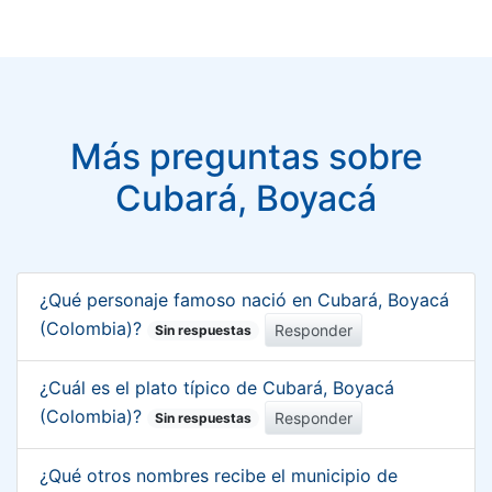
Más preguntas sobre
Cubará, Boyacá
¿Qué personaje famoso nació en Cubará, Boyacá
(Colombia)?
Responder
Sin respuestas
¿Cuál es el plato típico de Cubará, Boyacá
(Colombia)?
Responder
Sin respuestas
¿Qué otros nombres recibe el municipio de