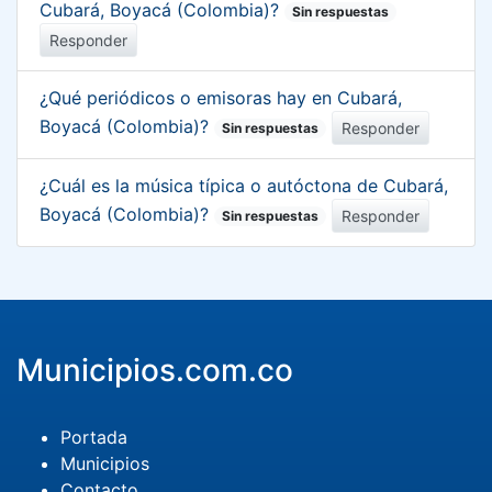
Cubará, Boyacá (Colombia)?
Sin respuestas
Responder
¿Qué periódicos o emisoras hay en Cubará,
Boyacá (Colombia)?
Responder
Sin respuestas
¿Cuál es la música típica o autóctona de Cubará,
Boyacá (Colombia)?
Responder
Sin respuestas
Municipios.com.co
Portada
Municipios
Contacto