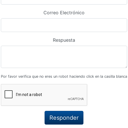
Correo Electrónico
Respuesta
Por favor verifica que no eres un robot haciendo click en la casilla blanca