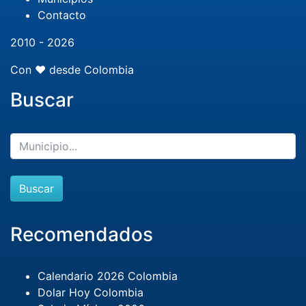
Contacto
2010 - 2026
Con ❤️ desde Colombia
Buscar
Buscar
Recomendados
Calendario 2026 Colombia
Dolar Hoy Colombia