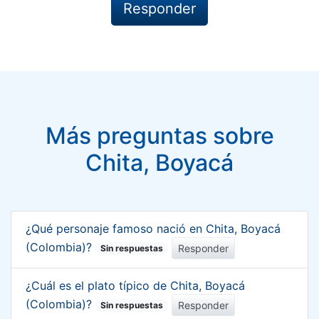
Más preguntas sobre
Chita, Boyacá
¿Qué personaje famoso nació en Chita, Boyacá
(Colombia)?
Responder
Sin respuestas
¿Cuál es el plato típico de Chita, Boyacá
(Colombia)?
Responder
Sin respuestas