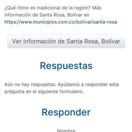
¿Qué ritmo es tradicional de la región? Más
información de Santa Rosa, Bolívar en
https://www.municipios.com.co/bolivar/santa-rosa
Ver información de Santa Rosa, Bolívar
Respuestas
Aún no hay respuestas. Ayúdanos a responder esta
pregunta en el siguiente formulario.
Responder
Nombre