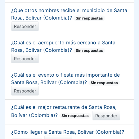
¿Qué otros nombres recibe el municipio de Santa
Rosa, Bolívar (Colombia)?
Sin respuestas
Responder
¿Cuál es el aeropuerto más cercano a Santa
Rosa, Bolívar (Colombia)?
Sin respuestas
Responder
¿Cuál es el evento o fiesta más importante de
Santa Rosa, Bolívar (Colombia)?
Sin respuestas
Responder
¿Cuál es el mejor restaurante de Santa Rosa,
Bolívar (Colombia)?
Responder
Sin respuestas
¿Cómo llegar a Santa Rosa, Bolívar (Colombia)?