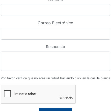
Correo Electrónico
Respuesta
Por favor verifica que no eres un robot haciendo click en la casilla blanca