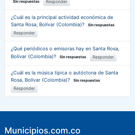
Responder
Sin respuestas
¿Cuál es la principal actividad económica de
Santa Rosa, Bolívar (Colombia)?
Sin respuestas
Responder
¿Qué periódicos o emisoras hay en Santa Rosa,
Bolívar (Colombia)?
Responder
Sin respuestas
¿Cuál es la música típica o autóctona de Santa
Rosa, Bolívar (Colombia)?
Sin respuestas
Responder
Municipios.com.co