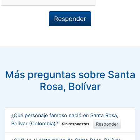
Más preguntas sobre Santa
Rosa, Bolívar
¿Qué personaje famoso nació en Santa Rosa,
Bolívar (Colombia)?
Responder
Sin respuestas