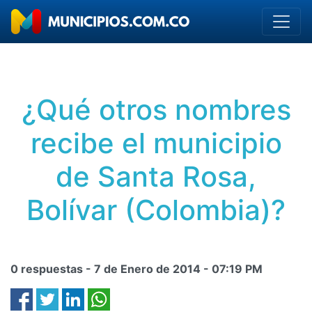
¿Qué otros nombres
recibe el municipio
de Santa Rosa,
Bolívar (Colombia)?
0 respuestas -
7 de Enero de 2014
-
07:19 PM