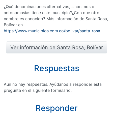
¿Qué denominaciones alternativas, sinónimos o
antonomasias tiene este municipio?¿Con qué otro
nombre es conocido? Más información de Santa Rosa,
Bolívar en
https://www.municipios.com.co/bolivar/santa-rosa
Ver información de Santa Rosa, Bolívar
Respuestas
Aún no hay respuestas. Ayúdanos a responder esta
pregunta en el siguiente formulario.
Responder