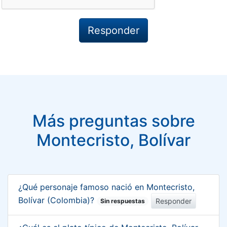
Más preguntas sobre
Montecristo, Bolívar
¿Qué personaje famoso nació en Montecristo,
Bolívar (Colombia)?
Responder
Sin respuestas