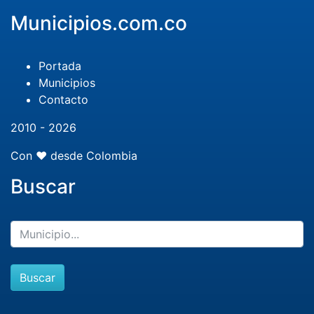
Municipios.com.co
Portada
Municipios
Contacto
2010 - 2026
Con ❤️ desde Colombia
Buscar
Buscar