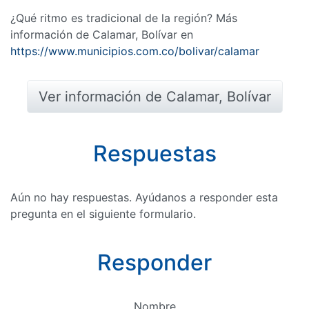
¿Qué ritmo es tradicional de la región? Más
información de Calamar, Bolívar en
https://www.municipios.com.co/bolivar/calamar
Ver información de Calamar, Bolívar
Respuestas
Aún no hay respuestas. Ayúdanos a responder esta
pregunta en el siguiente formulario.
Responder
Nombre