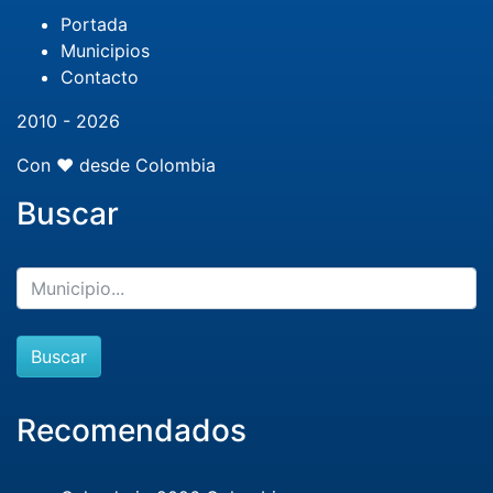
Portada
Municipios
Contacto
2010 - 2026
Con ❤️ desde Colombia
Buscar
Buscar
Recomendados