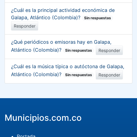
¿Cuál es la principal actividad económica de
Galapa, Atlántico (Colombia)?
Sin respuestas
Responder
¿Qué periódicos o emisoras hay en Galapa,
Atlántico (Colombia)?
Responder
Sin respuestas
¿Cuál es la música típica o autóctona de Galapa,
Atlántico (Colombia)?
Responder
Sin respuestas
Municipios.com.co
Portada