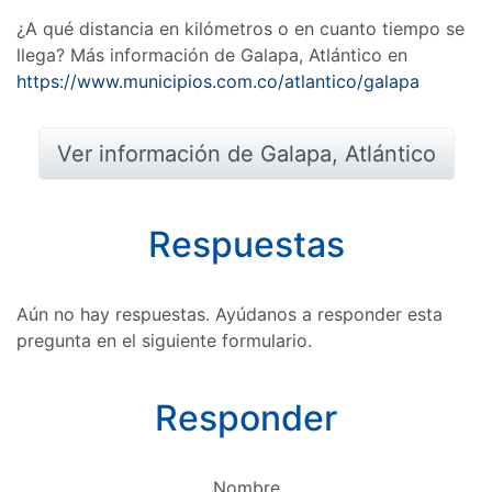
¿A qué distancia en kilómetros o en cuanto tiempo se
llega? Más información de Galapa, Atlántico en
https://www.municipios.com.co/atlantico/galapa
Ver información de Galapa, Atlántico
Respuestas
Aún no hay respuestas. Ayúdanos a responder esta
pregunta en el siguiente formulario.
Responder
Nombre