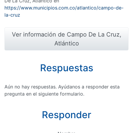
De La Cruz, Atlántico en
https://www.municipios.com.co/atlantico/campo-de-
la-cruz
Ver información de Campo De La Cruz,
Atlántico
Respuestas
Aún no hay respuestas. Ayúdanos a responder esta
pregunta en el siguiente formulario.
Responder