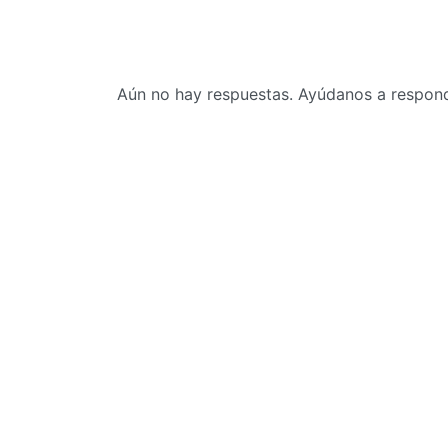
Aún no hay respuestas. Ayúdanos a responde