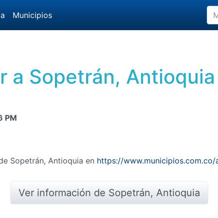
da
Municipios
r a Sopetrán, Antioquia
6 PM
 de Sopetrán, Antioquia en
https://www.municipios.com.co/
Ver información de Sopetrán, Antioquia