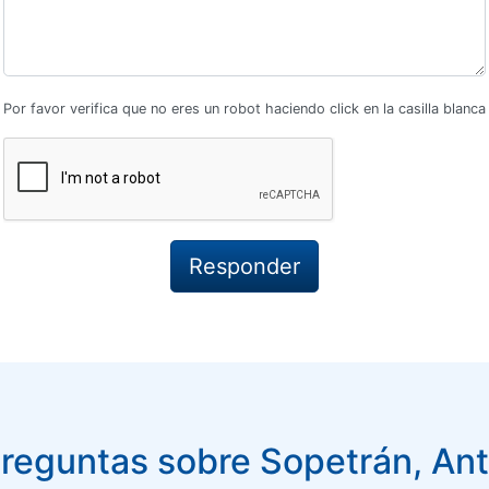
Por favor verifica que no eres un robot haciendo click en la casilla blanca
reguntas sobre Sopetrán, Ant