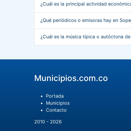
¿Cuál es la principal actividad económi
¿Qué periódicos o emisoras hay en Sope
¿Cuál es la música típica o autóctona d
Municipios.com.co
Portada
Municipios
Contacto
2010 - 2026