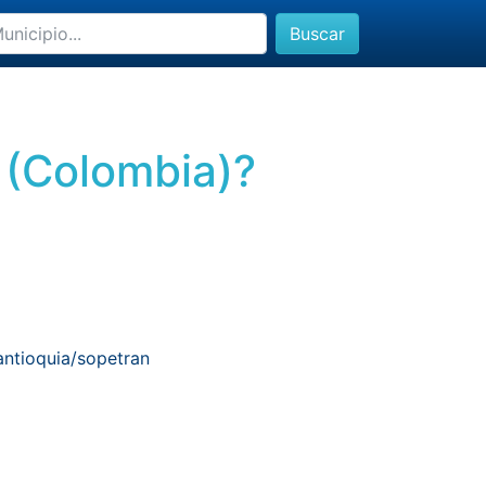
Buscar
 (Colombia)?
antioquia/sopetran