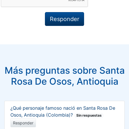
Más preguntas sobre Santa
Rosa De Osos, Antioquia
¿Qué personaje famoso nació en Santa Rosa De
Osos, Antioquia (Colombia)?
Sin respuestas
Responder