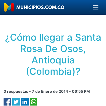
¿Cómo llegar a Santa
Rosa De Osos,
Antioquia
(Colombia)?
0 respuestas -
7 de Enero de 2014
-
06:55 PM