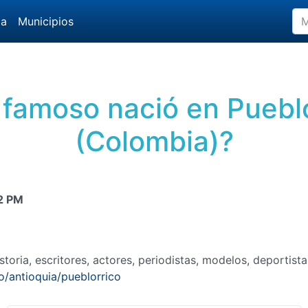
da
Municipios
famoso nació en Pueblo
(Colombia)?
2 PM
toria, escritores, actores, periodistas, modelos, deportist
o/antioquia/pueblorrico