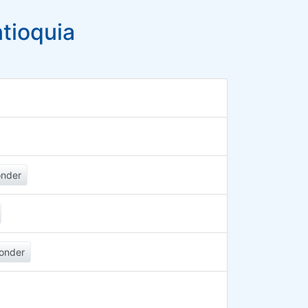
tioquia
nder
onder