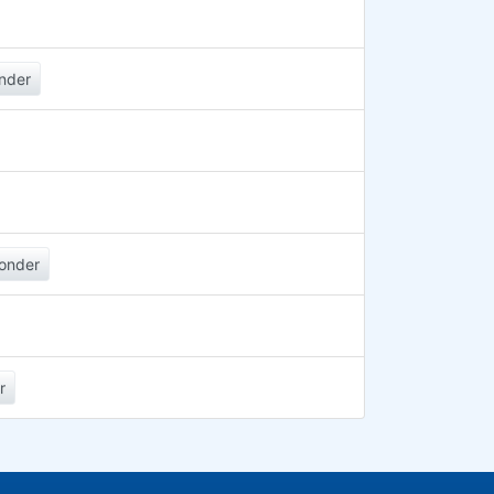
nder
onder
r