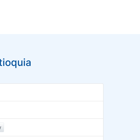
tioquia
r