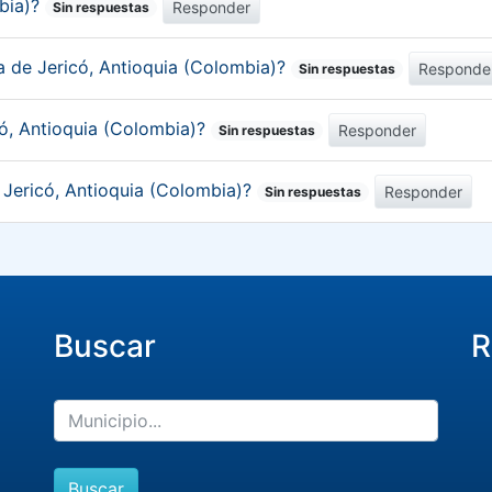
mbia)?
Responder
Sin respuestas
ca de Jericó, Antioquia (Colombia)?
Responde
Sin respuestas
có, Antioquia (Colombia)?
Responder
Sin respuestas
e Jericó, Antioquia (Colombia)?
Responder
Sin respuestas
Buscar
R
Buscar