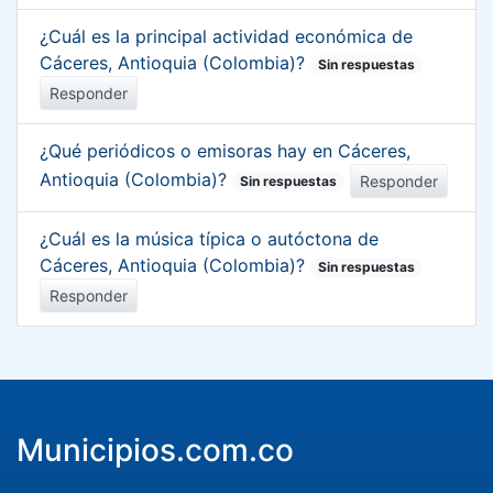
¿Cuál es la principal actividad económica de
Cáceres, Antioquia (Colombia)?
Sin respuestas
Responder
¿Qué periódicos o emisoras hay en Cáceres,
Antioquia (Colombia)?
Responder
Sin respuestas
¿Cuál es la música típica o autóctona de
Cáceres, Antioquia (Colombia)?
Sin respuestas
Responder
Municipios.com.co