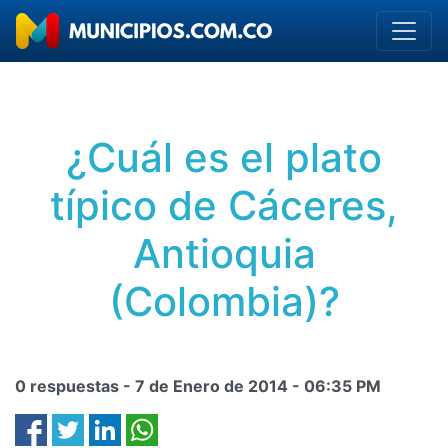
¿Cuál es el plato
típico de Cáceres,
Antioquia
(Colombia)?
0 respuestas -
7 de Enero de 2014
-
06:35 PM