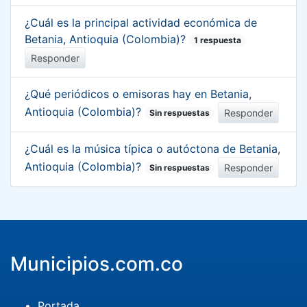
¿Cuál es la principal actividad económica de
Betania, Antioquia (Colombia)?
1 respuesta
Responder
¿Qué periódicos o emisoras hay en Betania,
Antioquia (Colombia)?
Responder
Sin respuestas
¿Cuál es la música típica o autóctona de Betania,
Antioquia (Colombia)?
Responder
Sin respuestas
Municipios.com.co
Portada