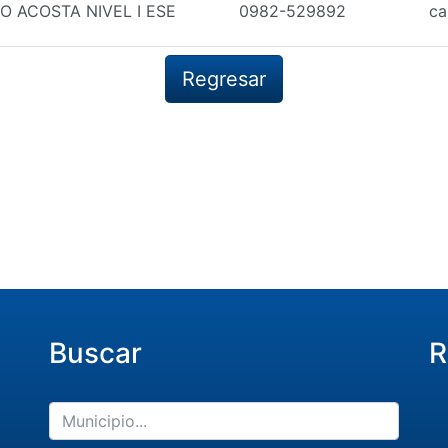
O ACOSTA NIVEL I ESE
0982-529892
ca
Regresar
Buscar
R