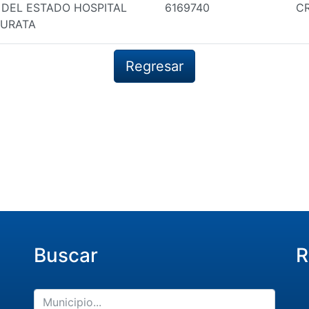
 DEL ESTADO HOSPITAL
6169740
CR
SURATA
Regresar
Buscar
R