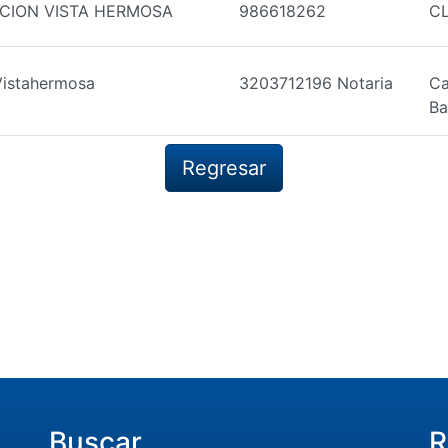
CION VISTA HERMOSA
986618262
CL
Vistahermosa
3203712196 Notaria
Ca
Ba
Regresar
Buscar
R