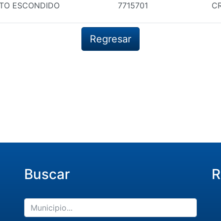
RTO ESCONDIDO
7715701
CR
Regresar
Buscar
R