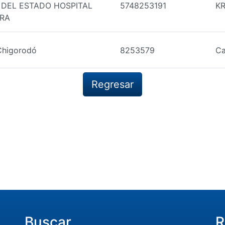
 DEL ESTADO HOSPITAL
5748253191
KR
ORA
Chigorodó
8253579
Ca
Regresar
Buscar
R