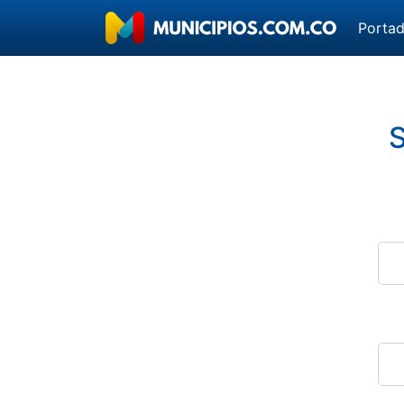
Porta
S