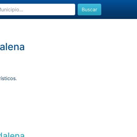
Buscar
dalena
rísticos
.
dalena