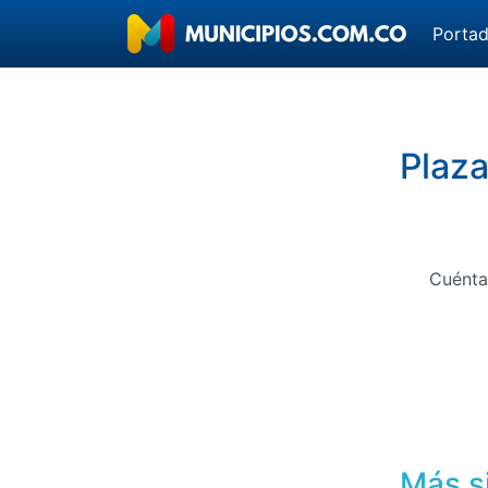
Porta
Plaza
Cuénta
Más s