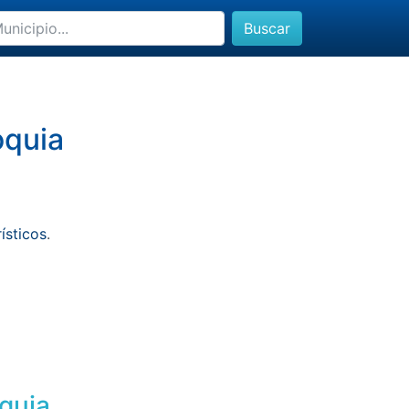
Buscar
oquia
rísticos
.
oquia