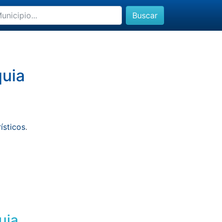
Buscar
quia
rísticos
.
uia