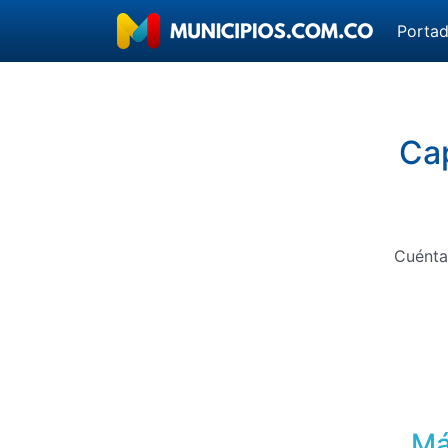
Porta
Cap
Cuénta
Má