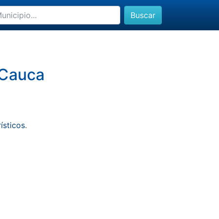
Buscar
 Cauca
rísticos
.