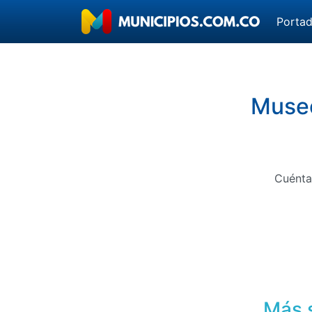
Porta
Museo
Cuénta
Más s