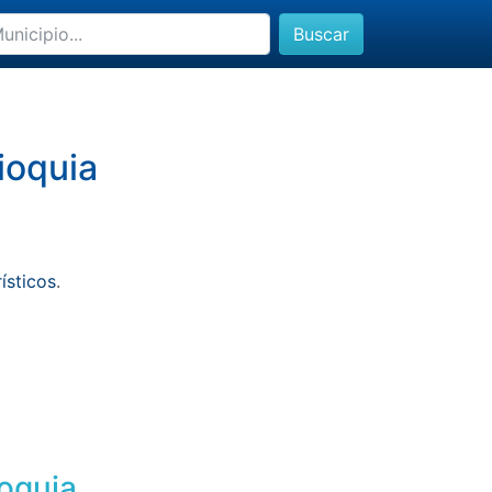
Buscar
ioquia
rísticos
.
ioquia