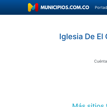
Porta
Iglesia De E
Cuénta
Más sitios 