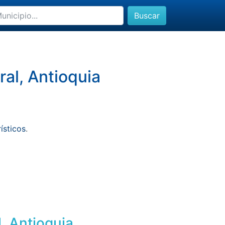
Buscar
al, Antioquia
rísticos
.
l, Antioquia