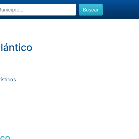
Buscar
lántico
rísticos
.
ico