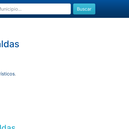
Buscar
aldas
rísticos
.
aldas