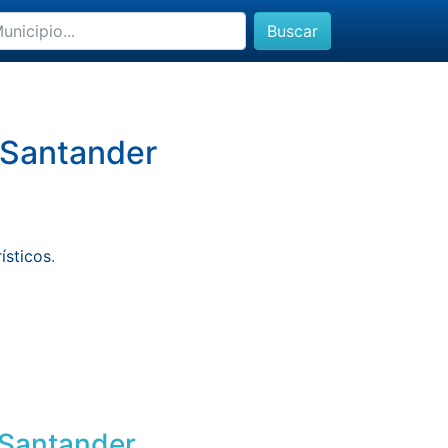
Buscar
e Santander
rísticos
.
e Santander