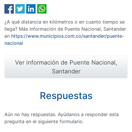
¿A qué distancia en kilómetros o en cuanto tiempo se
llega? Más información de Puente Nacional, Santander
en
https://www.municipios.com.co/santander/puente-
nacional
Ver información de Puente Nacional,
Santander
Respuestas
Aún no hay respuestas. Ayúdanos a responder esta
pregunta en el siguiente formulario.