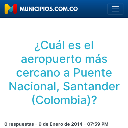
¿Cuál es el
aeropuerto más
cercano a Puente
Nacional, Santander
(Colombia)?
0 respuestas -
9 de Enero de 2014
-
07:59 PM