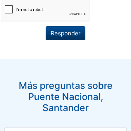
Más preguntas sobre
Puente Nacional,
Santander