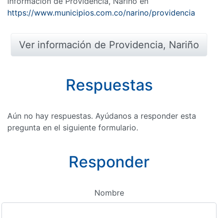
información de Providencia, Nariño en
https://www.municipios.com.co/narino/providencia
Ver información de Providencia, Nariño
Respuestas
Aún no hay respuestas. Ayúdanos a responder esta
pregunta en el siguiente formulario.
Responder
Nombre