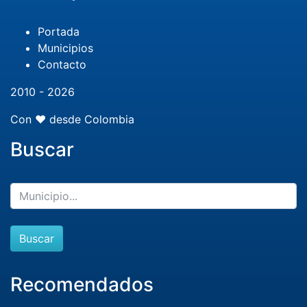
Portada
Municipios
Contacto
2010 - 2026
Con ❤️ desde Colombia
Buscar
Buscar
Recomendados