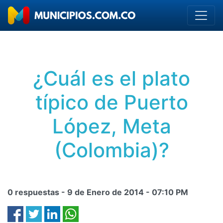
¿Cuál es el plato
típico de Puerto
López, Meta
(Colombia)?
0 respuestas -
9 de Enero de 2014
-
07:10 PM