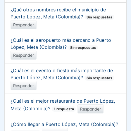
¿Qué otros nombres recibe el municipio de
Puerto López, Meta (Colombia)?
Sin respuestas
Responder
¿Cuál es el aeropuerto más cercano a Puerto
López, Meta (Colombia)?
Sin respuestas
Responder
¿Cuál es el evento o fiesta más importante de
Puerto López, Meta (Colombia)?
Sin respuestas
Responder
¿Cuál es el mejor restaurante de Puerto López,
Meta (Colombia)?
Responder
1 respuesta
¿Cómo llegar a Puerto López, Meta (Colombia)?