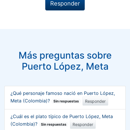
Más preguntas sobre
Puerto López, Meta
¿Qué personaje famoso nació en Puerto López,
Meta (Colombia)?
Responder
Sin respuestas
¿Cuál es el plato típico de Puerto López, Meta
(Colombia)?
Responder
Sin respuestas