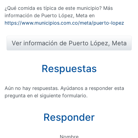
¿Qué comida es típica de este municipio? Más
información de Puerto López, Meta en
https://www.municipios.com.co/meta/puerto-lopez
Ver información de Puerto López, Meta
Respuestas
Aún no hay respuestas. Ayúdanos a responder esta
pregunta en el siguiente formulario.
Responder
Nombre